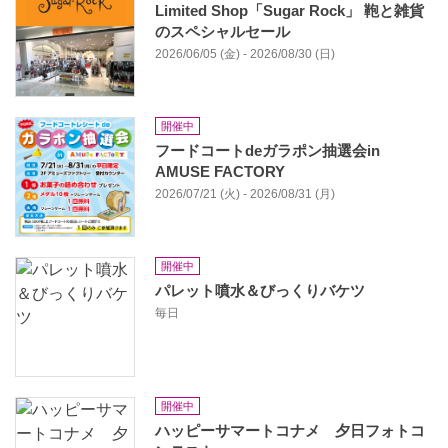
Limited Shop「Sugar Rock」 鞄と雑貨
のスペシャルセール
2026/06/05 (金) - 2026/08/30 (日)
開催中
フードコートdeガラポン抽選会in
AMUSE FACTORY
2026/07/21 (火) - 2026/08/31 (月)
開催中
パレット噴水＆びっくりバケツ
毎日
開催中
ハッピーサマートコナメ 夕日フォトコ