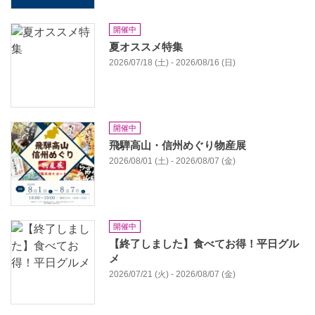
開催中
夏オススメ特集
2026/07/18 (土) - 2026/08/16 (日)
開催中
飛騨高山・信州めぐり物産展
2026/08/01 (土) - 2026/08/07 (金)
開催中
【終了しました】食べてお得！平日グル
メ
2026/07/21 (火) - 2026/08/07 (金)