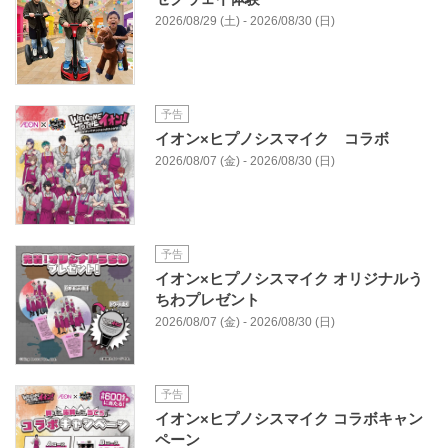
2026/08/29 (土) - 2026/08/30 (日)
予告
イオン×ヒプノシスマイク コラボ
2026/08/07 (金) - 2026/08/30 (日)
予告
イオン×ヒプノシスマイク オリジナルう
ちわプレゼント
2026/08/07 (金) - 2026/08/30 (日)
予告
イオン×ヒプノシスマイク コラボキャン
ペーン