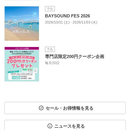
予告
BAYSOUND FES 2026
2026/10/31 (土) - 2026/11/03 (火)
予告
専門店限定200円クーポン企画
毎月20日
セール・お得情報を見る
ニュースを見る