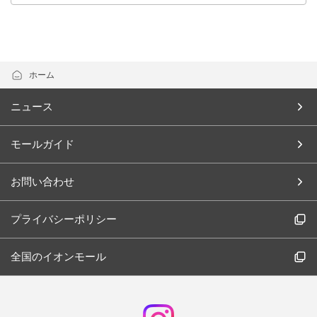
ホーム
ニュース
モールガイド
お問い合わせ
プライバシーポリシー
全国のイオンモール