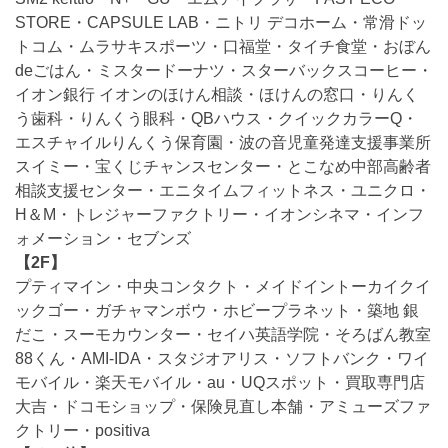
STORE・CAPSULE LAB・ニトリ デコホーム・常滑ドッ
トコム・ムラサキスポーツ・口福堂・タイチ食堂・おぼん
deごはん・ミスタードーナツ・スターバックスコーヒー・
イオン銀行 イオンのほけん相談・ほけんの窓口・りんく
う歯科・りんくう眼科・QBハウス・クイックカラーQ・
エスチャイルりんくう保育園・波の音児童発達支援事業所
スイミー・宝くじチャンスセンター・とこなめ中部高齢者
相談支援センター・エニタイムフィットネス・ユニクロ・
H＆M・トレジャーファクトリー・イオンシネマ・インフ
ォメーション・セブンズ
【2F】
プティマイン・中央コンタクト・メイドイントーカイクイ
ックゴー・ガチャマンボウ・ホビープラネット・築地 銀
だこ・スーモカウンター・セイハ英語学院・そろばん教室
88くん・AMI-IDA・スタジオアリス・ソフトバンク・ワイ
モバイル・楽天モバイル・au・UQスポット・買取専門店
大吉・ドコモショップ・保険見直し本舗・アミューズファ
クトリー・positiva