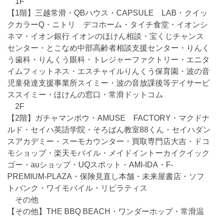
1F
【1階】三越常滑・QBハウス・CAPSULE LAB・クイッ
クカラーQ・ニトリ デコホーム・タイチ食堂・イオンシ
ネマ・イオン銀行 イオンのほけん相談・宝くじチャンス
センター・とこなめ中部高齢者相談支援センター・りんく
う歯科・りんくう眼科・トレジャーファクトリー・エニタ
イムフィットネス・エスチャイルりんくう保育園・波の音
児童発達支援事業所スイミー・波の音放課後等デイサービ
ススイミー・ほけんの窓口・常滑ドットコム
2F
【2階】ガチャマンボウ・AMUSE FACTORY・マクドナ
ルド・セイハ英語学院・そろばん教室88くん・セイハダン
スアカデミー・スーモカウンター・買取専門店大吉・ドコ
モショップ・楽天モバイル・メイドイントーカイクイック
ゴー・auショップ・UQスポット・AMI-IDA・F-
PREMIUM-PLAZA・保険見直し本舗・未来屋書店・ソフ
トバンク・ワイモバイル・リピラティス
その他
【その他】THE BBQ BEACH・ワンダーホップ・常滑温