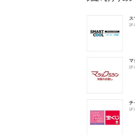
ス
2F
マ
2F
チ
1F